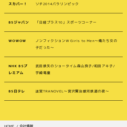
スカパー！
ソチ2014パラリンピック
BSジャパン
「日経プラス10」スポーツコーナー
WOWOW
ノンフィクションW Girls to Men～俺たち女の
子だった～
NHK BSプ
武田鉄矢のショータイム森山良子/和田アキ子/
レミアム
宇崎竜童
BS日テレ
迷宮TRANOVEL～宮沢賢治銀河鉄道の夜～
HOME
会社情報