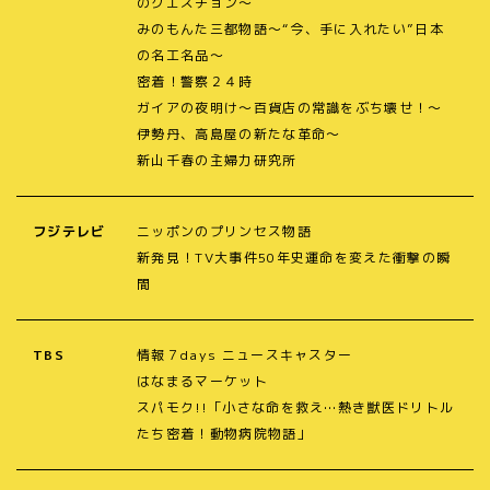
のクエスチョン～
みのもんた三都物語～“今、手に入れたい”日本
の名工名品～
密着！警察２４時
ガイアの夜明け～百貨店の常識をぶち壊せ！～
伊勢丹、高島屋の新たな革命～
新山千春の主婦力研究所
フジテレビ
ニッポンのプリンセス物語
新発見！TV大事件50年史運命を変えた衝撃の瞬
間
TBS
情報７days ニュースキャスター
はなまるマーケット
スパモク!!「小さな命を救え…熱き獣医ドリトル
たち密着！動物病院物語」